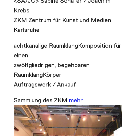
<SA/JO> Sabine Schäfer / Joachim
Krebs
ZKM Zentrum für Kunst und Medien
Karlsruhe
achtkanalige RaumklangKomposition für
einen
zwölfgliedrigen, begehbaren
RaumklangKörper
Auftragswerk / Ankauf
Sammlung des ZKM
mehr…