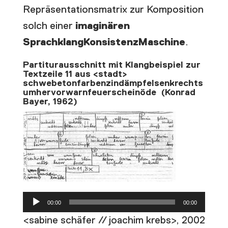
Repräsentationsmatrix zur Komposition
solch einer
imaginären
SprachklangKonsistenzMaschine
.
Partiturausschnitt mit Klangbeispiel zur
Textzeile 11 aus <stadt>
schwebetonfarbenzindämpfelsenkrechts
umhervorwarnfeuerscheinöde (Konrad
Bayer, 1962)
Audio-
00:00
00:00
Player
<sabine schäfer // joachim krebs>, 2002